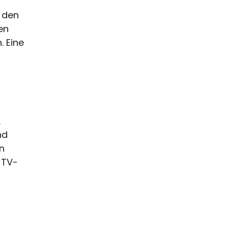
d den
en
 Eine
.
nd
n
 TV-