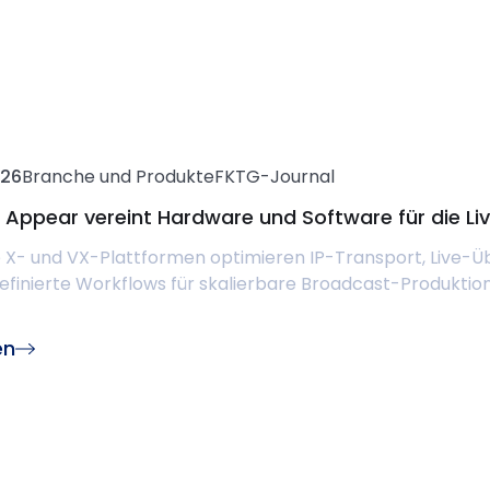
026
Branche und Produkte
FKTG-Journal
: Appear vereint Hardware und Software für die Li
e X- und VX-Plattformen optimieren IP-Transport, Live-
finierte Workflows für skalierbare Broadcast-Produktione
en