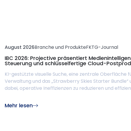
August 2026
Branche und Produkte
FKTG-Journal
IBC 2026: Projective präsentiert Medienintellige
Steuerung und schlüsselfertige Cloud-Postprod
KI-gestützte visuelle Suche, eine zentrale Oberfläche 
Verwaltung und das „Strawberry Skies Starter Bundle“
dabei, operative Ineffizienzen zu reduzieren und effizient 
Mehr lesen