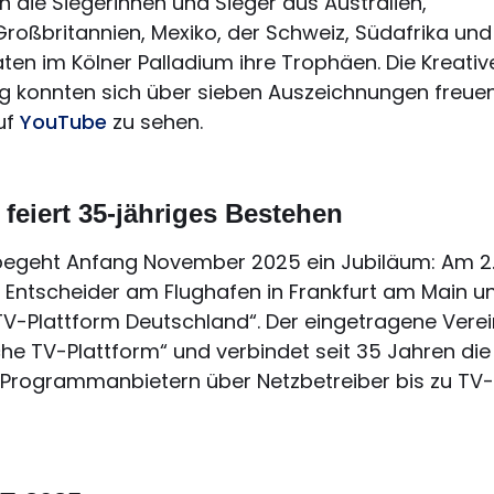
en die Siegerinnen und Sieger aus Australien,
roßbritannien, Mexiko, der Schweiz, Südafrika un
ten im Kölner Palladium ihre Trophäen. Die Kreativ
konnten sich über sieben Auszeichnungen freuen.
uf
YouTube
zu sehen.
feiert 35-jähriges Bestehen
egeht Anfang November 2025 ein Jubiläum: Am 2
9 Entscheider am Flughafen in Frankfurt am Main u
TV-Plattform Deutschland“. Der eingetragene Verei
che TV-Plattform“ und verbindet seit 35 Jahren die
 Programmanbietern über Netzbetreiber bis zu TV-