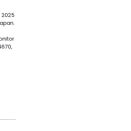
E 2025
Japan.
onitor
4670,