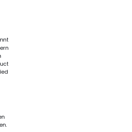
annt
ern
n
duct
ied
en
en.