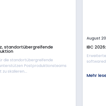
August 2
nz, standortübergreifende
IBC 2026
uktion
Erweitert
für die standortübergreifende
softwarede
 unterstützen Postproduktionsteams
zu skalieren....
Mehr les