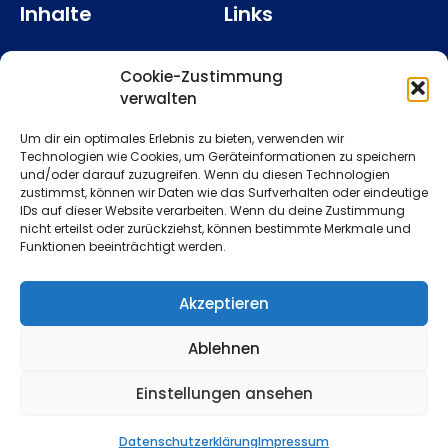
Inhalte
Links
Alle Artikel
Homepage
Cookie-Zustimmung
Köpfe
Artikel einreichen
verwalten
Events
Autorenhinweise
Um dir ein optimales Erlebnis zu bieten, verwenden wir
Technologien wie Cookies, um Geräteinformationen zu speichern
Internationales
Autorenvereinbarung
und/oder darauf zuzugreifen. Wenn du diesen Technologien
zustimmst, können wir Daten wie das Surfverhalten oder eindeutige
Branche und Produkte
Kontakt
IDs auf dieser Website verarbeiten. Wenn du deine Zustimmung
nicht erteilst oder zurückziehst, können bestimmte Merkmale und
Forschung und
Über das FKTG-Journal
Funktionen beeinträchtigt werden.
Technologie
Impressum
Aus der FKTG
Akzeptieren
Datenschutz
Ablehnen
Einstellungen ansehen
© All rights reserved
powered by FMS FKTG Medien- und Services UG
Datenschutzerklärung
Impressum