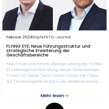
Februar 2024
Köpfe
FKTG-Journal
FLYING EYE: Neue Führungsstruktur und
strategische Erweiterung der
Geschäftsbereiche
Felix Fröde übernimmt alleinige Leitung der FLYING
EYE Managementberatung. Neues Unternehmen
FLYING EYE Media Tech Consult GmbH mit Fokus
auf Technologieberatung in der Medienbranche....
Mehr lesen