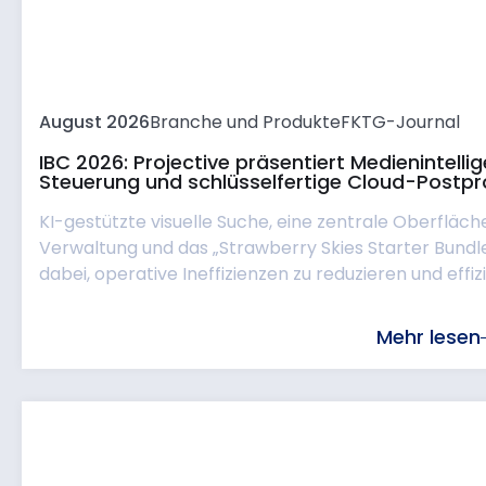
August 2026
Branche und Produkte
FKTG-Journal
IBC 2026: Projective präsentiert Medienintell
Steuerung und schlüsselfertige Cloud-Postpr
KI-gestützte visuelle Suche, eine zentrale Oberfläch
Verwaltung und das „Strawberry Skies Starter Bund
dabei, operative Ineffizienzen zu reduzieren und effizie
Mehr lesen