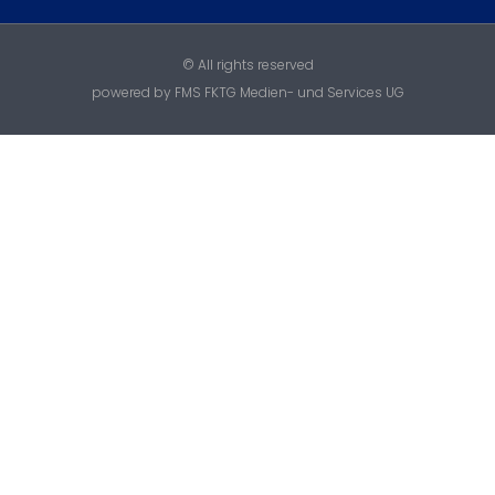
© All rights reserved
powered by FMS FKTG Medien- und Services UG