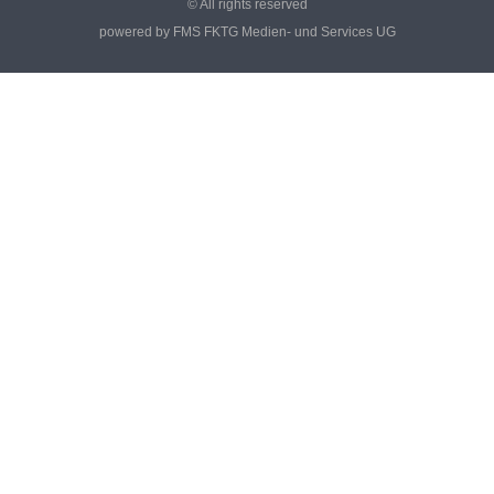
© All rights reserved
powered by FMS FKTG Medien- und Services UG