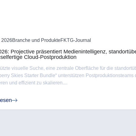
 2026
Branche und Produkte
FKTG-Journal
26: Projective präsentiert Medienintelligenz, standortü
selfertige Cloud-Postproduktion
ützte visuelle Suche, eine zentrale Oberfläche für die standor
berry Skies Starter Bundle“ unterstützen Postproduktionsteams d
ren und effizient zu skalieren....
lesen