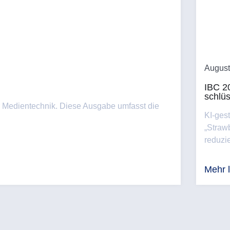
August
IBC 20
schlüs
r Medientechnik. Diese Ausgabe umfasst die
KI-gest
„Straw
reduzie
Mehr 