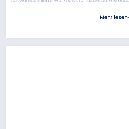
softwaredefinierte Workflows für skalierbare Broadc
Mehr lesen