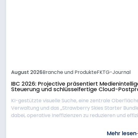
August 2026
Branche und Produkte
FKTG-Journal
IBC 2026: Projective präsentiert Medienintell
Steuerung und schlüsselfertige Cloud-Postpr
KI-gestützte visuelle Suche, eine zentrale Oberfläch
Verwaltung und das „Strawberry Skies Starter Bund
dabei, operative Ineffizienzen zu reduzieren und effizie
Mehr lesen