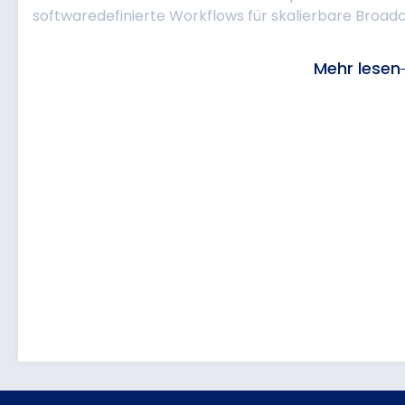
softwaredefinierte Workflows für skalierbare Broadc
Mehr lesen