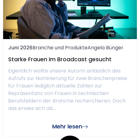
Juni 2026
Branche und Produkte
Angela Bünger
Starke Frauen im Broadcast gesucht
Eigentlich wollte unsere Autorin anlässlich des
Aufrufs zur Nominierung für zwei Branchenpreise
für Frauen lediglich aktuelle Zahlen zur
Repräsentanz von Frauen in technischen
Berufsfeldern der Branche recherchieren. Doch
das erwies sich als...
Mehr lesen