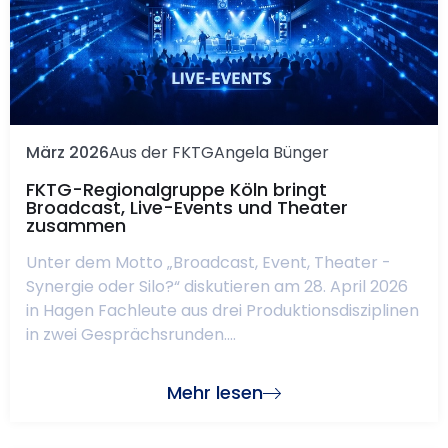
März 2026
Aus der FKTG
Angela Bünger
FKTG-Regionalgruppe Köln bringt
Broadcast, Live-Events und Theater
zusammen
Unter dem Motto „Broadcast, Event, Theater -
Synergie oder Silo?“ diskutieren am 28. April 2026
in Hagen Fachleute aus drei Produktionsdisziplinen
in zwei Gesprächsrunden....
Mehr lesen