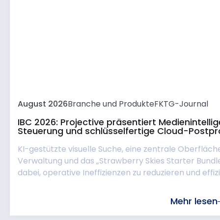
August 2026
Branche und Produkte
FKTG-Journal
IBC 2026: Projective präsentiert Medienintell
Steuerung und schlüsselfertige Cloud-Postpr
KI-gestützte visuelle Suche, eine zentrale Oberfläch
Verwaltung und das „Strawberry Skies Starter Bund
dabei, operative Ineffizienzen zu reduzieren und effizie
Mehr lesen