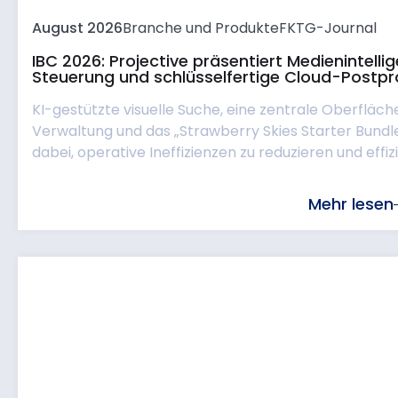
August 2026
Branche und Produkte
FKTG-Journal
IBC 2026: Projective präsentiert Medienintell
Steuerung und schlüsselfertige Cloud-Postpr
KI-gestützte visuelle Suche, eine zentrale Oberfläch
Verwaltung und das „Strawberry Skies Starter Bund
dabei, operative Ineffizienzen zu reduzieren und effizie
Mehr lesen